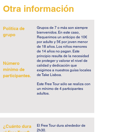
Jorge, una de las 7 colinas históricas de 
Otra información
Lisboa, descubriremos uno de los 
secretos mejor guardados de Lisboa, el 
Jardim da Cerca Graça, un oasis 
Grupos de 7 o más son siempre
Política de
escondido en las laberínticas calles de 
bienvenidos. En este caso,
grupo
Lisboa. En la cima del jardín, 
Requerimos un anticipo de 10€
por adulto y 5€ por joven menor
admiraremos una de las vistas más 
de 18 años. Los niños menores
encantadoras de Lisboa con la Igreja da 
de 14 años no pagan. Este
principio resulta de la necesidad
Graça y el Castelo de São Jorge 
de proteger y valorar el nivel de
Número
enmarcados por el río Tajo. Hemos 
calidad y dedicación que
mínimo de
exigimos a nuestros guías locales
llegado al Miradouro Sophia de Mello 
de Take Lisboa.
participantes.
Breyner Andresen, que todos los lisboetas 
Este Free Tour sólo se realiza con
siguen llamando Miradouro da Graça. 
un mínimo de 4 participantes
Mientras las campanas de la iglesia 
adultos.
resuenan detrás de ti, déjate llevar por 
esta amplia vista de Lisboa donde, según 
se dice, el rey Afonso Henriques acampó 
sus tropas para preparar el Sitio de Lisboa 
El Free Tour dura alrededor de
¿Cuánto dura
de 1147. En el Free Tour de Mouraria y 
2h30.