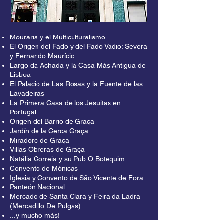
restaurantes de fado y las tiendas de 
artesanía europea.

Mouraria y el Multiculturalismo
Junto a las Escadinhas de São Cristóvão 
El Origen del Fado y del Fado Vadio: Severa
y Fernando Maurício
y su asombroso mural de fado dedicado a 
Largo da Achada y la Casa Más Antigua de
Maria Severa, descubriremos los orígenes 
Lisboa
históricos del fado y lo que inspiró a los 
El Palacio de Las Rosas y la Fuente de las
portugueses a crear una música tan 
Lavadeiras
La Primera Casa de los Jesuitas en
melancólica y sentida. Pero ningún Free 
Portugal
Tour de Mouraria y Graça estaría completo 
Origen del Barrio de Graça
sin visitar la que probablemente sea la 
Jardín de la Cerca Graça
casa más antigua de Lisboa en el Largo 
Miradoro de Graça
Villas Obreras de Graça
da Achada o el decadente Palácio Rosa y 
Natália Correia y su Pub O Botequim
su hermosa entrada barroca. ¿Sabías que 
Convento de Mónicas
la primera casa de los Jesuitas está a la 
Iglesia y Convento de São Vicente de Fora
vuelta de la esquina?

Panteón Nacional
Mercado de Santa Clara y Feira da Ladra
(Mercadillo De Pulgas)
Al empezar a subir la Colina de São 
...y mucho más!