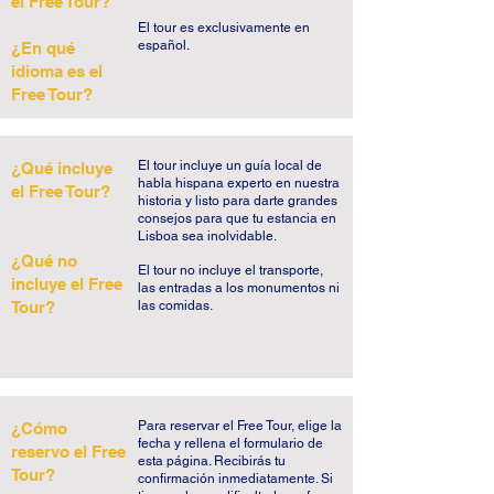
el Free Tour?
Graça la historia puede saltar de repente 
​El tour es exclusivamente en
ocho siglos adelante y nos encontramos 
español.
¿En qué
con Villa Sousa, uno de los muchos 
idioma es el
pueblos obreros de Lisboa y el famoso 
Free Tour?
Botequim de la poeta y escritora Natália 
Correia, lugar de bohemia, cultura y 
El tour incluye un guía local de
¿Qué incluye
tertulias políticas.

habla hispana experto en nuestra
el Free Tour?
historia y listo para darte grandes
consejos para que tu estancia en
Descendemos junto al antiguo Convento 
Lisboa sea inolvidable.
das Mónicas, más tarde cárcel, donde 
¿Qué no
El tour no incluye el transporte,
estuvo preso uno de los más notables 
inclu
ye el Free
las entradas a los monumentos ni
estafadores portugueses, al que llamaban 
Tour?
las comidas.
la Banquera del Pueblo, Doña Branca. El 
Free Tour de Mouraria y Graça está 
llegando a su fin. ¡Y qué final! Todavía 
está a tiempo de visitar la Iglesia de São 
Para reservar el Free Tour, elige la
¿Cómo
Vicente de Fora y el Panteón Nacional, 
fecha y rellena el formulario de
reservo el Free
dos de los iconos monumentales de 
esta página. Recibirás tu
Tour?
confirmación inmediatamente. Si
Lisboa, y el lugar donde cada martes y 