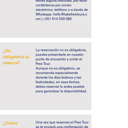
tienes alguna dificultad, por favor
sábado se celebra la Feira da Ladra, el 
contáctanos por correo
electrónico, teléfono o a través de
mercadillo más popular de Portugal. 
Whatsapp:
hello@takefreetours.c
Ahora es el momento de perderse entre 
om
|
+351 914 059 080
los libros antiguos, las máquinas de 
escribir centenarias y los discos de vinilo 
intemporales que se ofrecen. O sentarse 
en una terraza del Mercado de Santa 
La reservación no es obligatoria,
¿Es
Clara y dejarse llevar por el paso del 
puedes presentarte en nuestro
obligatoria la
punto de encuentro y unirte al
tiempo y el río Tajo.

reserva?
Free Tour.
Aunque no es obligatorio, se
recomienda especialmente
Nuestro Free Tour de Mouraria y Graça es 
durante los días festivos y las
un recorrido original, nunca hecho antes, 
festividades, en esas fechas
debes reservar lo antes posible
que que te llenará, créenos.
para garantizar la disponibilidad.
Una vez que reserves el Free Tour
¿Cómo
se te enviará una confirmación de