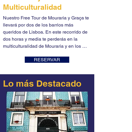
Multiculturalidad
Nuestro Free Tour de Mouraria y Graça te 
llevará por dos de los barrios más 
queridos de Lisboa. En este recorrido de 
dos horas y media te perderás en la 
multiculturalidad de Mouraria y en los 
miradores de Graça. Terminaremos en el 
RESERVAR
Mercado de Santa Clara, el famoso 
mercadillo de la Feira da Ladra. 
Comenzaremos nuestro Free Tour de 
Lo más Destacado
Mouraria y Graça desde Rossio y 
entraremos en Mouraria por el Largo 
Trigueiros, donde te revelaremos cómo los 
inmigrantes de todo el mundo convirtieron 
este viejo y decadente barrio en un 
vibrante y animado lugar multicultural 
donde los exquisitos restaurantes 
asiáticos están al lado de los tradicionales 